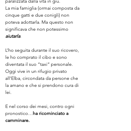
paralizzata dalla vita in giù.
La mia famiglia (ormai composta da 
cinque gatti e due conigli) non 
poteva adottarla. Ma questo non 
significava che non potessimo 
aiutarla
.
L’ho seguita durante il suo ricovero, 
le ho comprato il cibo e sono 
diventata il suo “taxi” personale. 
Oggi vive in un rifugio privato 
all’Elba, circondata da persone che 
la amano e che si prendono cura di 
lei.
E nel corso dei mesi, contro ogni 
pronostico…
ha ricominciato a 
camminare.
Un piccolo miracolo nato da tanti 