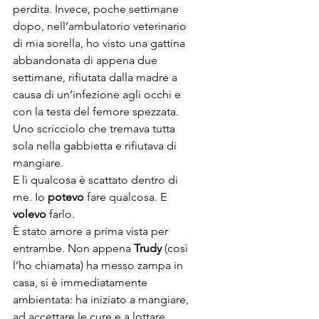
perdita. Invece, poche settimane 
dopo, nell’ambulatorio veterinario 
di mia sorella, ho visto una gattina 
abbandonata di appena due 
settimane, rifiutata dalla madre a 
causa di un’infezione agli occhi e 
con la testa del femore spezzata. 
Uno scricciolo che tremava tutta 
sola nella gabbietta e rifiutava di 
mangiare.
E lì qualcosa è scattato dentro di 
me. Io 
potevo
 fare qualcosa. E 
volevo
 farlo.
È stato amore a prima vista per 
entrambe. Non appena 
Trudy
 (così 
l’ho chiamata) ha messo zampa in 
casa, si è immediatamente 
ambientata: ha iniziato a mangiare, 
ad accettare le cure e a lottare.