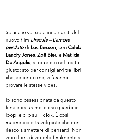
Se anche voi siete innamorati del 
nuovo film 
Dracula – L’amore 
perduto
 di 
Luc Besson
, con 
Caleb 
Landry Jones
, 
Zoë Bleu
 e 
Matilda 
De Angelis
, allora siete nel posto 
giusto: sto per consigliarvi tre libri 
che, secondo me, vi faranno 
provare le stesse vibes.
Io sono ossessionata da questo 
film: è da un mese che guardo in 
loop le clip su TikTok. È così 
magnetico e travolgente che non 
riesco a smettere di pensarci. Non 
vedo l’ora di vederlo finalmente al 