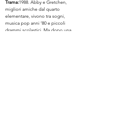
Trama:
1988. Abby e Gretchen, 
migliori amiche dal quarto 
elementare, vivono tra sogni, 
musica pop anni ’80 e piccoli 
drammi scolastici. Ma dopo una 
serata di esperimenti lisergici e 
bagni nel fiume, Gretchen comincia 
a comportarsi in modo strano: 
lunatica, irritabile, e ogni volta che è 
vicina accadono incidenti 
inquietanti.
Abby, determinata a salvare l’amica, 
si ritrova coinvolta in eventi 
soprannaturali che metteranno alla 
prova la loro amicizia… e forse 
persino la realtà stessa.
Perfetto se amate 
suspense, 