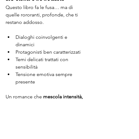
Questo libro fa le fusa… ma di 
quelle rororanti, profonde, che ti 
restano addosso.
Dialoghi coinvolgenti e 
dinamici
Protagonisti ben caratterizzati
Temi delicati trattati con 
sensibilità
Tensione emotiva sempre 
presente
Un romance che 
mescola intensità, 
fragilità e desiderio
, capace di farti 
emozionare davvero.
Se ami le storie che fanno battere il 
cuore ma anche riflettere… questo 
libro merita una possibilità.